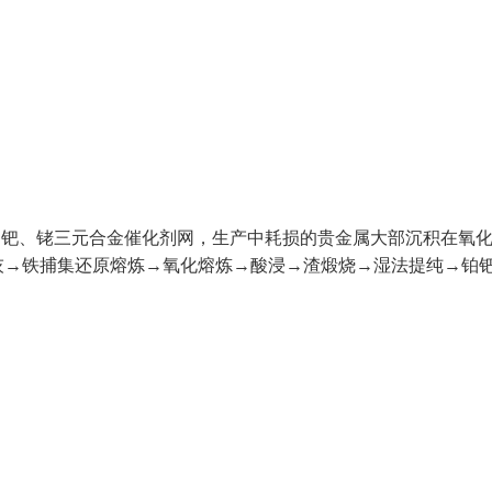
、钯、铑三元合金催化剂网，生产中耗损的贵金属大部沉积在氧
灰→铁捕集还原熔炼→氧化熔炼→酸浸→渣煅烧→湿法提纯→铂