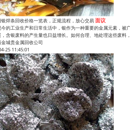
面议
阳银焊条回收价格一览表，正规流程，放心交易
现今的工业生产和日常生活中，银作为一种重要的金属元素，被
展，含银废料的产生量也日益增长。如何合理、地处理这些废料
西金城贵金属回收公司
04-25 11:45:01