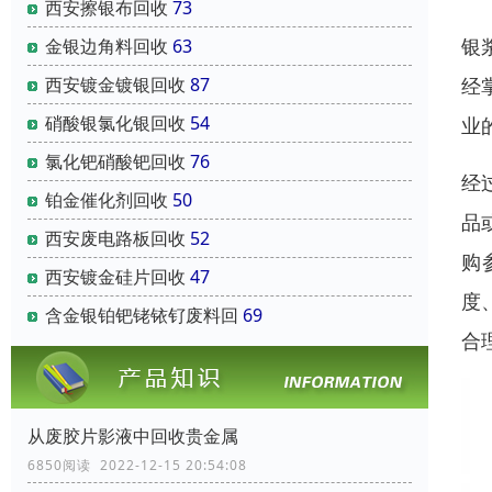
西安擦银布回收
73
银
金银边角料回收
63
经
西安镀金镀银回收
87
硝酸银氯化银回收
54
业
氯化钯硝酸钯回收
76
经
铂金催化剂回收
50
品
西安废电路板回收
52
购
西安镀金硅片回收
47
度
含金银铂钯铑铱钌废料回
69
合
从废胶片影液中回收贵金属
6850阅读 2022-12-15 20:54:08