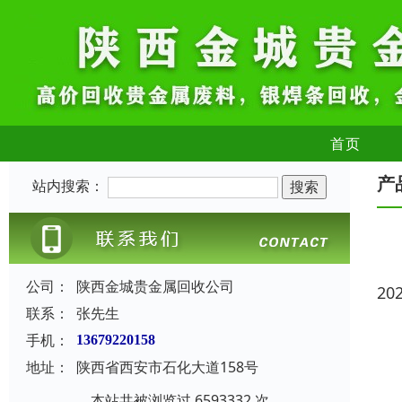
首页
产
站内搜索：
公司：
陕西金城贵金属回收公司
20
联系：
张先生
手机：
13679220158
地址：
陕西省西安市石化大道158号
本站共被浏览过 6593332 次