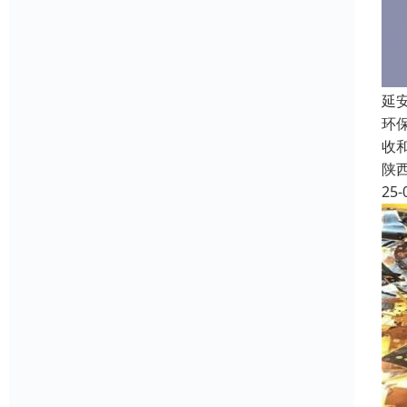
延
环
收
陕
25-