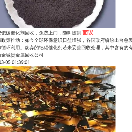
面议
安钯碳催化剂回收，免费上门，随叫随到
保政策推动：如今全球环保意识日益增强，各国政府纷纷出台愈
和循环利用。废弃的钯碳催化剂若未妥善回收处理，其中含有的
西金城贵金属回收公司
03-05 01:39:01