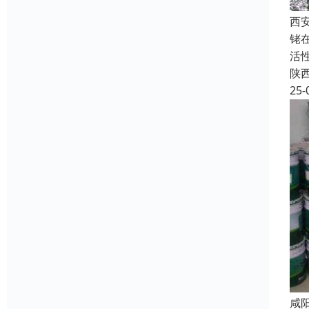
西
铑
活
陕
25-
咸