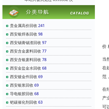
贵金属高价回收
241
西安银焊条回收
98
西安锡膏锡渣回收
97
价
西安含金废料回收
77
当
西安含银废料回收
78
在
西安金盐金水回收
68
范
西安镀金件回收
69
西安银浆回收
69
在
导电银胶回收
68
产
钯碳催化剂回收
63
可