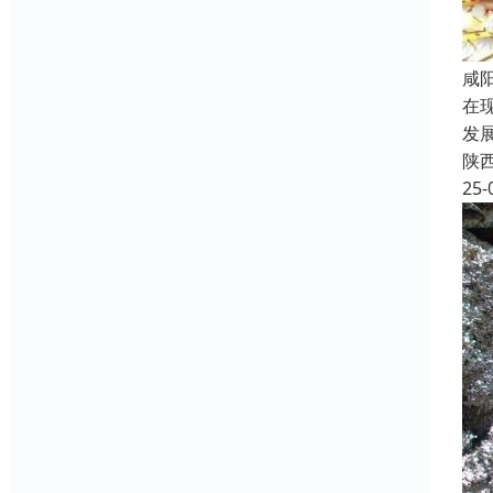
咸
在
发
陕
25-