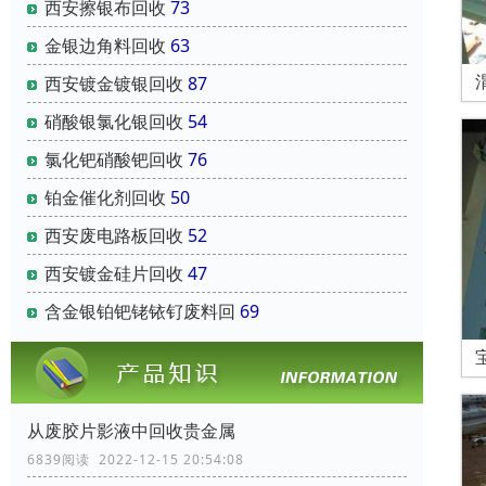
西安擦银布回收
73
金银边角料回收
63
西安镀金镀银回收
87
硝酸银氯化银回收
54
氯化钯硝酸钯回收
76
铂金催化剂回收
50
西安废电路板回收
52
西安镀金硅片回收
47
含金银铂钯铑铱钌废料回
69
从废胶片影液中回收贵金属
6839阅读 2022-12-15 20:54:08