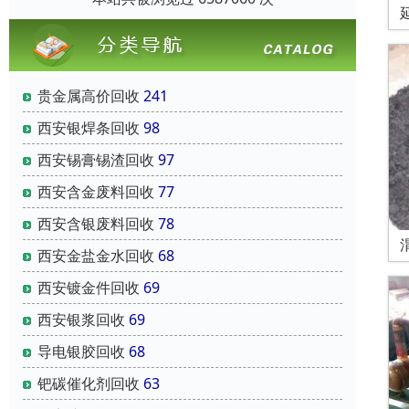
贵金属高价回收
241
西安银焊条回收
98
西安锡膏锡渣回收
97
西安含金废料回收
77
西安含银废料回收
78
西安金盐金水回收
68
西安镀金件回收
69
西安银浆回收
69
导电银胶回收
68
钯碳催化剂回收
63