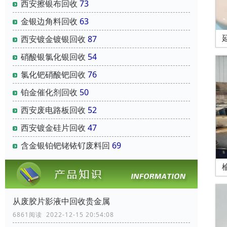
西安擦银布回收
73
金银边角料回收
63
西安镀金镀银回收
87
硝酸银氯化银回收
54
氯化钯硝酸钯回收
76
铂金催化剂回收
50
西安废电路板回收
52
西安镀金硅片回收
47
含金银铂钯铑铱钌废料回
69
从废胶片影液中回收贵金属
6861阅读 2022-12-15 20:54:08