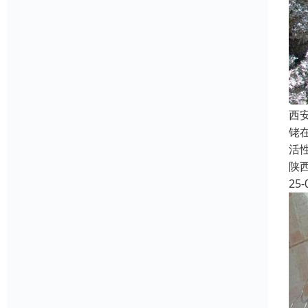
西
铑
活
陕
25-