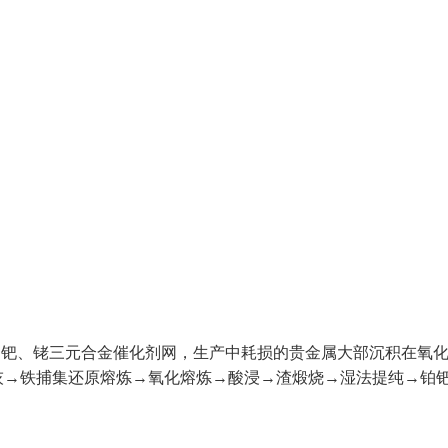
、钯、铑三元合金催化剂网，生产中耗损的贵金属大部沉积在氧
灰→铁捕集还原熔炼→氧化熔炼→酸浸→渣煅烧→湿法提纯→铂