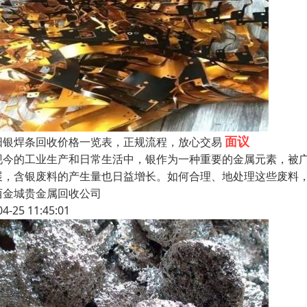
面议
阳银焊条回收价格一览表，正规流程，放心交易
现今的工业生产和日常生活中，银作为一种重要的金属元素，被
展，含银废料的产生量也日益增长。如何合理、地处理这些废料
西金城贵金属回收公司
04-25 11:45:01