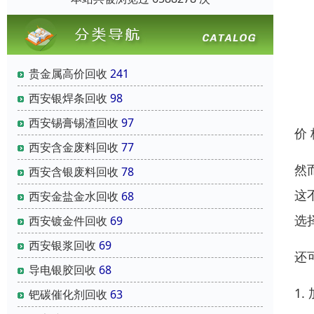
贵金属高价回收
241
西安银焊条回收
98
西安锡膏锡渣回收
97
价
西安含金废料回收
77
然
西安含银废料回收
78
这
西安金盐金水回收
68
选
西安镀金件回收
69
西安银浆回收
69
还
导电银胶回收
68
1
钯碳催化剂回收
63