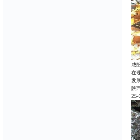
咸
在
发
陕
25-