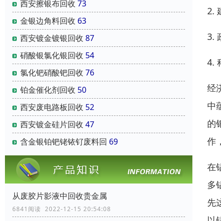
西安擦银布回收
73
2
金银边角料回收
63
3
西安镀金镀银回收
87
硝酸银氯化银回收
54
4
氯化钯硝酸钯回收
76
经
铂金催化剂回收
50
中
西安废电路板回收
52
的
西安镀金硅片回收
47
作
含金银铂钯铑铱钌废料回
69
在
多
从废胶片影液中回收贵金属
先
6841阅读 2022-12-15 20:54:08
以