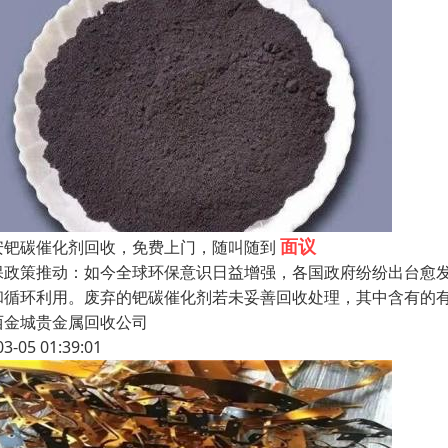
面议
安钯碳催化剂回收，免费上门，随叫随到
保政策推动：如今全球环保意识日益增强，各国政府纷纷出台愈
和循环利用。废弃的钯碳催化剂若未妥善回收处理，其中含有的
西金城贵金属回收公司
03-05 01:39:01