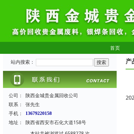
首页
产
站内搜索：
公司：
陕西金城贵金属回收公司
20
联系：
张先生
手机：
13679220158
地址：
陕西省西安市石化大道158号
本站共被浏览过 6588278 次