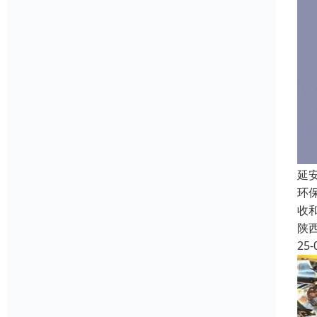
延
环
收
陕
25-